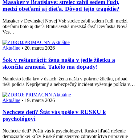
Masaker v Bratislave: strelec zabil sedem ľudí,
medzi obeťami aj dieťa. Dôvod tejto tragédie?
Masaker v Devínskej Novej Vsi: strelec zabil sedem ľudí, medzi
obeťami bolo aj dieťa Bratislavská mestská časť Devínska Nová
Ves…
Aktuálne
Aktuálne
•
20. marca 2026
Šok v reštaurácii: žena našla v jedle žiletku a
skončila zranená. Takéto ma dopady!
Namiesto jedla krv v ústach: žena našla v pokrme žiletku, prípad
rieši polícia Nepríjemný a nebezpečný incident vyšetruje polícia v…
Aktuálne
Aktuálne
•
19. marca 2026
Nechcete deti? Štát vás pošle v RUSKU k
psychológovi
Nechcete deti? Pošlú vás k psychológovi. Rusko hľadá riešenie
demografickej krízy Ruské ministerstvo zdravotníctva pripravuje