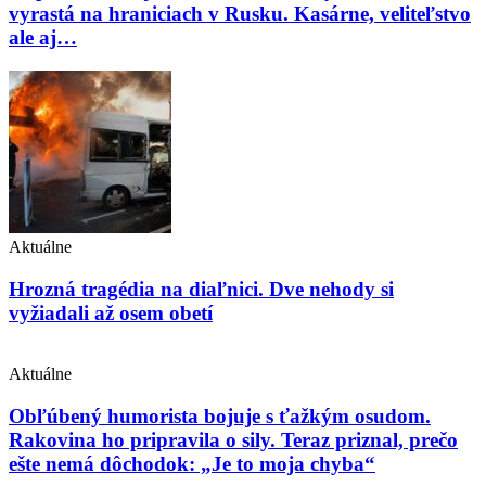
vyrastá na hraniciach v Rusku. Kasárne, veliteľstvo
ale aj…
Aktuálne
Hrozná tragédia na diaľnici. Dve nehody si
vyžiadali až osem obetí
Aktuálne
Obľúbený humorista bojuje s ťažkým osudom.
Rakovina ho pripravila o sily. Teraz priznal, prečo
ešte nemá dôchodok: „Je to moja chyba“