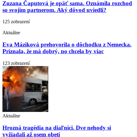
Zuzana Čaputová je opäť sama. Oznámila rozchod
so svojim partnerom. Aký dôvod uviedli?
125 zobrazení
Aktuálne
Eva Máziková prehovorila o dôchodku z Nemecka.
Priznala, že má dobrý, no chcela by viac
123 zobrazení
Aktuálne
Hrozná tragédia na diaľnici. Dve nehody si
vyžiadali až osem obetí