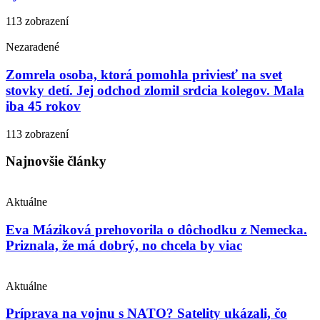
113 zobrazení
Nezaradené
Zomrela osoba, ktorá pomohla priviesť na svet
stovky detí. Jej odchod zlomil srdcia kolegov. Mala
iba 45 rokov
113 zobrazení
Najnovšie články
Aktuálne
Eva Máziková prehovorila o dôchodku z Nemecka.
Priznala, že má dobrý, no chcela by viac
Aktuálne
Príprava na vojnu s NATO? Satelity ukázali, čo