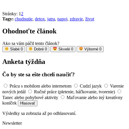
Stránky:
1
2
Tagy:
chudnutie
,
detox
,
jatra
,
napoj
,
zdravie
,
život
Ohodnoťte článok
Ako sa vám páčil tento článok?
Slabé
0
Dobré
0
Skvelé
0
Výborné
0
Anketa týždňa
Čo by ste sa ešte chceli naučiť?
Prácu s mobilom alebo internetom
Cudzí jazyk
Varenie
nových jedál
Ručné práce (pletenie, háčkovanie, tvorenie)
Tanec alebo pohybové aktivity
Maľovanie alebo iný kreatívny
koníček
Hlasovať
Výsledky sa zobrazia až po odhlasovaní.
Newsletter