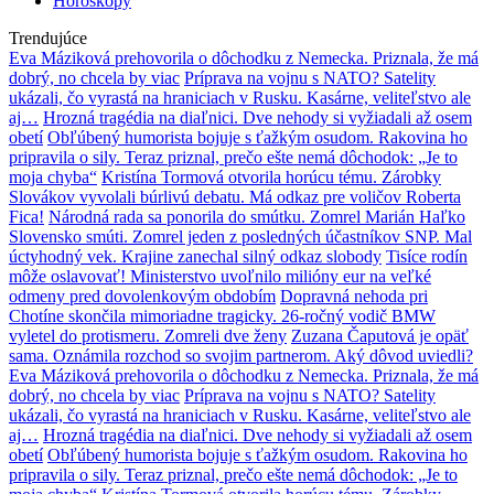
Horoskopy
Trendujúce
Eva Máziková prehovorila o dôchodku z Nemecka. Priznala, že má
dobrý, no chcela by viac
Príprava na vojnu s NATO? Satelity
ukázali, čo vyrastá na hraniciach v Rusku. Kasárne, veliteľstvo ale
aj…
Hrozná tragédia na diaľnici. Dve nehody si vyžiadali až osem
obetí
Obľúbený humorista bojuje s ťažkým osudom. Rakovina ho
pripravila o sily. Teraz priznal, prečo ešte nemá dôchodok: „Je to
moja chyba“
Kristína Tormová otvorila horúcu tému. Zárobky
Slovákov vyvolali búrlivú debatu. Má odkaz pre voličov Roberta
Fica!
Národná rada sa ponorila do smútku. Zomrel Marián Haľko
Slovensko smúti. Zomrel jeden z posledných účastníkov SNP. Mal
úctyhodný vek. Krajine zanechal silný odkaz slobody
Tisíce rodín
môže oslavovať! Ministerstvo uvoľnilo milióny eur na veľké
odmeny pred dovolenkovým obdobím
Dopravná nehoda pri
Chotíne skončila mimoriadne tragicky. 26-ročný vodič BMW
vyletel do protismeru. Zomreli dve ženy
Zuzana Čaputová je opäť
sama. Oznámila rozchod so svojim partnerom. Aký dôvod uviedli?
Eva Máziková prehovorila o dôchodku z Nemecka. Priznala, že má
dobrý, no chcela by viac
Príprava na vojnu s NATO? Satelity
ukázali, čo vyrastá na hraniciach v Rusku. Kasárne, veliteľstvo ale
aj…
Hrozná tragédia na diaľnici. Dve nehody si vyžiadali až osem
obetí
Obľúbený humorista bojuje s ťažkým osudom. Rakovina ho
pripravila o sily. Teraz priznal, prečo ešte nemá dôchodok: „Je to