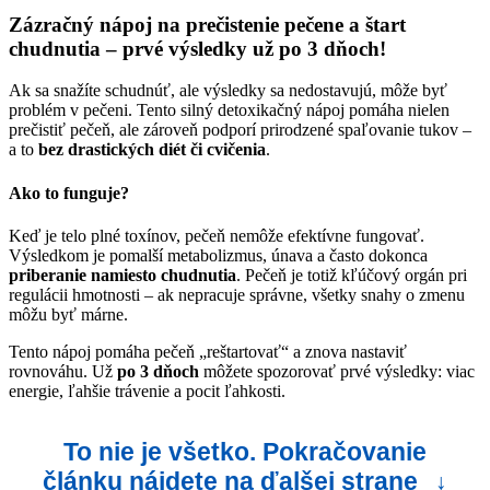
Zázračný nápoj na prečistenie pečene a štart
chudnutia – prvé výsledky už po 3 dňoch!
Ak sa snažíte schudnúť, ale výsledky sa nedostavujú, môže byť
problém v pečeni. Tento silný detoxikačný nápoj pomáha nielen
prečistiť pečeň, ale zároveň podporí prirodzené spaľovanie tukov –
a to
bez drastických diét či cvičenia
.
Ako to funguje?
Keď je telo plné toxínov, pečeň nemôže efektívne fungovať.
Výsledkom je pomalší metabolizmus, únava a často dokonca
priberanie namiesto chudnutia
. Pečeň je totiž kľúčový orgán pri
regulácii hmotnosti – ak nepracuje správne, všetky snahy o zmenu
môžu byť márne.
Tento nápoj pomáha pečeň „reštartovať“ a znova nastaviť
rovnováhu. Už
po 3 dňoch
môžete spozorovať prvé výsledky: viac
energie, ľahšie trávenie a pocit ľahkosti.
To nie je všetko. Pokračovanie
článku nájdete na ďalšej strane
↓