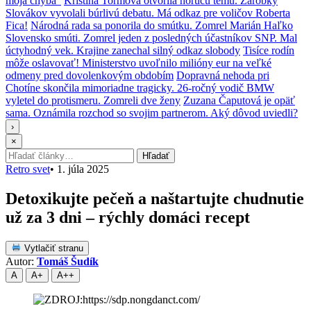
moja chyba“
Kristína Tormová otvorila horúcu tému. Zárobky
Slovákov vyvolali búrlivú debatu. Má odkaz pre voličov Roberta
Fica!
Národná rada sa ponorila do smútku. Zomrel Marián Haľko
Slovensko smúti. Zomrel jeden z posledných účastníkov SNP. Mal
úctyhodný vek. Krajine zanechal silný odkaz slobody
Tisíce rodín
môže oslavovať! Ministerstvo uvoľnilo milióny eur na veľké
odmeny pred dovolenkovým obdobím
Dopravná nehoda pri
Chotíne skončila mimoriadne tragicky. 26-ročný vodič BMW
vyletel do protismeru. Zomreli dve ženy
Zuzana Čaputová je opäť
sama. Oznámila rozchod so svojim partnerom. Aký dôvod uviedli?
›
×
Hľadať:
Hľadať
Retro svet
•
1. júla 2025
Detoxikujte pečeň a naštartujte chudnutie
už za 3 dni – rýchly domáci recept
Vytlačiť stranu
Autor:
Tomáš Šudík
A
A+
A++