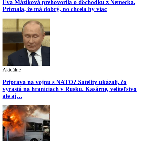
Eva Máziková prehovorila o dôchodku z Nemecka.
Priznala, že má dobrý, no chcela by viac
Aktuálne
Príprava na vojnu s NATO? Satelity ukázali, čo
vyrastá na hraniciach v Rusku. Kasárne, veliteľstvo
ale aj…