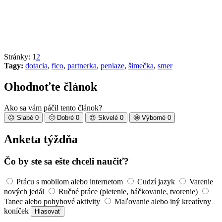
Stránky:
1
2
Tagy:
dotacia
,
fico
,
partnerka
,
peniaze
,
šimečka
,
smer
Ohodnoťte článok
Ako sa vám páčil tento článok?
😕
Slabé
0
🙂
Dobré
0
😍
Skvelé
0
🤩
Výborné
0
Anketa týždňa
Čo by ste sa ešte chceli naučiť?
Prácu s mobilom alebo internetom
Cudzí jazyk
Varenie
nových jedál
Ručné práce (pletenie, háčkovanie, tvorenie)
Tanec alebo pohybové aktivity
Maľovanie alebo iný kreatívny
koníček
Hlasovať