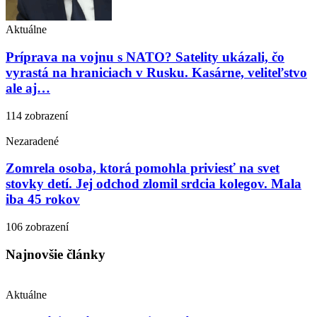
Aktuálne
Príprava na vojnu s NATO? Satelity ukázali, čo
vyrastá na hraniciach v Rusku. Kasárne, veliteľstvo
ale aj…
114 zobrazení
Nezaradené
Zomrela osoba, ktorá pomohla priviesť na svet
stovky detí. Jej odchod zlomil srdcia kolegov. Mala
iba 45 rokov
106 zobrazení
Najnovšie články
Aktuálne