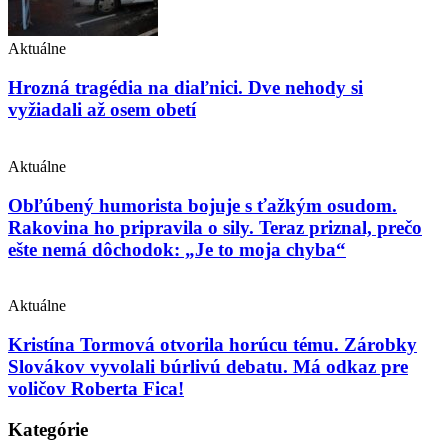
Aktuálne
Hrozná tragédia na diaľnici. Dve nehody si
vyžiadali až osem obetí
Aktuálne
Obľúbený humorista bojuje s ťažkým osudom.
Rakovina ho pripravila o sily. Teraz priznal, prečo
ešte nemá dôchodok: „Je to moja chyba“
Aktuálne
Kristína Tormová otvorila horúcu tému. Zárobky
Slovákov vyvolali búrlivú debatu. Má odkaz pre
voličov Roberta Fica!
Kategórie