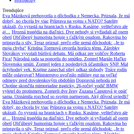
Horoskopy
Trendujúce
Eva Máziková prehovorila o dôchodku z Nemecka. Priznala, že má
dobrý, no chcela by viac
Príprava na vojnu s NATO? Satelity
ukázali, čo vyrastá na hraniciach v Rusku. Kasárne, veliteľstvo ale
aj…
Hrozná tragédia na diaľnici. Dve nehody si vyžiadali až osem
obetí
Obľúbený humorista bojuje s ťažkým osudom. Rakovina ho
pripravila o sily. Teraz priznal, prečo ešte nemá dôchodok: „Je to
moja chyba“
Kristína Tormová otvorila horúcu tému. Zárobky
Slovákov vyvolali búrlivú debatu. Má odkaz pre voličov Roberta
Fica!
Národná rada sa ponorila do smútku. Zomrel Marián Haľko
Slovensko smúti. Zomrel jeden z posledných účastníkov SNP. Mal
úctyhodný vek. Krajine zanechal silný odkaz slobody
Tisíce rodín
môže oslavovať! Ministerstvo uvoľnilo milióny eur na veľké
odmeny pred dovolenkovým obdobím
Dopravná nehoda pri
Chotíne skončila mimoriadne tragicky. 26-ročný vodič BMW
vyletel do protismeru. Zomreli dve ženy
Zuzana Čaputová je opäť
sama. Oznámila rozchod so svojim partnerom. Aký dôvod uviedli?
Eva Máziková prehovorila o dôchodku z Nemecka. Priznala, že má
dobrý, no chcela by viac
Príprava na vojnu s NATO? Satelity
ukázali, čo vyrastá na hraniciach v Rusku. Kasárne, veliteľstvo ale
aj…
Hrozná tragédia na diaľnici. Dve nehody si vyžiadali až osem
obetí
Obľúbený humorista bojuje s ťažkým osudom. Rakovina ho
pripravila o sily. Teraz priznal, prečo ešte nemá dôchodok: „Je to