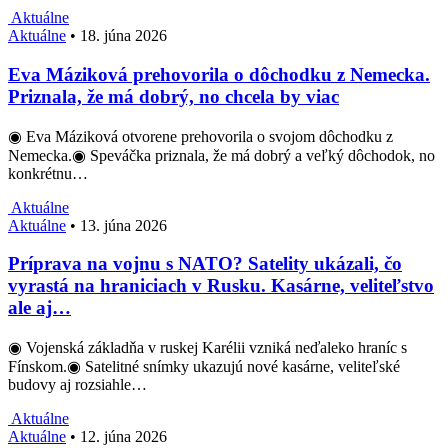
Aktuálne
Aktuálne
•
18. júna 2026
Eva Máziková prehovorila o dôchodku z Nemecka.
Priznala, že má dobrý, no chcela by viac
◉ Eva Máziková otvorene prehovorila o svojom dôchodku z
Nemecka.◉ Speváčka priznala, že má dobrý a veľký dôchodok, no
konkrétnu…
Aktuálne
Aktuálne
•
13. júna 2026
Príprava na vojnu s NATO? Satelity ukázali, čo
vyrastá na hraniciach v Rusku. Kasárne, veliteľstvo
ale aj…
◉ Vojenská základňa v ruskej Karélii vzniká neďaleko hraníc s
Fínskom.◉ Satelitné snímky ukazujú nové kasárne, veliteľské
budovy aj rozsiahle…
Aktuálne
Aktuálne
•
12. júna 2026