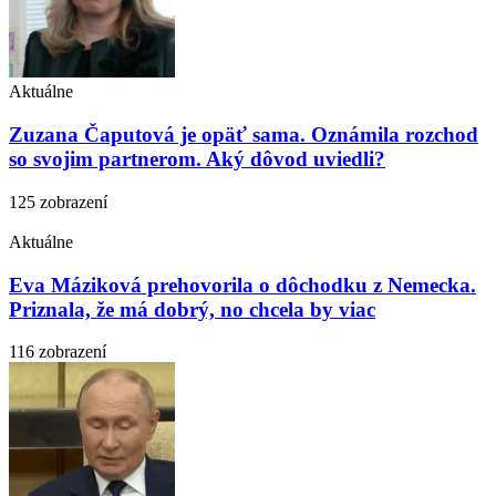
Aktuálne
Zuzana Čaputová je opäť sama. Oznámila rozchod
so svojim partnerom. Aký dôvod uviedli?
125 zobrazení
Aktuálne
Eva Máziková prehovorila o dôchodku z Nemecka.
Priznala, že má dobrý, no chcela by viac
116 zobrazení