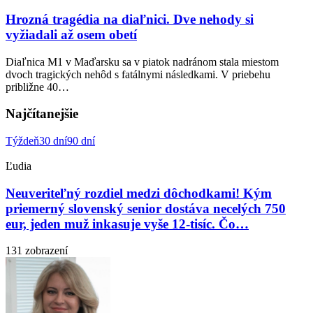
Hrozná tragédia na diaľnici. Dve nehody si
vyžiadali až osem obetí
Diaľnica M1 v Maďarsku sa v piatok nadránom stala miestom
dvoch tragických nehôd s fatálnymi následkami. V priebehu
približne 40…
Najčítanejšie
Týždeň
30 dní
90 dní
Ľudia
Neuveriteľný rozdiel medzi dôchodkami! Kým
priemerný slovenský senior dostáva necelých 750
eur, jeden muž inkasuje vyše 12-tisíc. Čo…
131 zobrazení