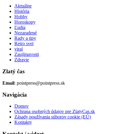
Aktuálne
História
Hobby
Horoskopy
Ľudia
Nezaradené
Rady a tipy
Retro svet
viral
Zaujímavosti
Zdravie
Zlatý čas
Email
: pointpress@pointpress.sk
Navigácia
Domov
Ochrana osobných údajov pre ZlatyCas.sk
Zásady používania súborov cookie (EÚ)
Kontakty
Kontakt / widget