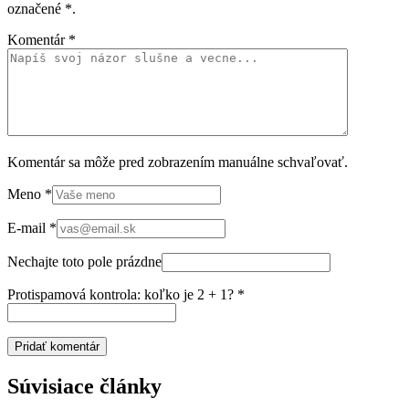
označené
*
.
Komentár
*
Komentár sa môže pred zobrazením manuálne schvaľovať.
Meno
*
E-mail
*
Nechajte toto pole prázdne
Protispamová kontrola: koľko je 2 + 1?
*
Súvisiace články