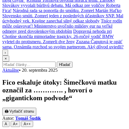
moja chyba“
Kristína Tormová otvorila horúcu tému. Zárobky
Slovákov vyvolali búrlivú debatu. Má odkaz pre voličov Roberta
Fica!
Národná rada sa ponorila do smútku. Zomrel Marián Haľko
Slovensko smúti. Zomrel jeden z posledných účastníkov SNP. Mal
úctyhodný vek. Krajine zanechal silný odkaz slobody
Tisíce rodín
môže oslavovať! Ministerstvo uvoľnilo milióny eur na veľké
odmeny pred dovolenkovým obdobím
Dopravná nehoda pri
Chotíne skončila mimoriadne tragicky. 26-ročný vodič BMW
vyletel do protismeru. Zomreli dve ženy
Zuzana Čaputová je opäť
sama. Oznámila rozchod so svojim partnerom. Aký dôvod uviedli?
›
×
Hľadať:
Hľadať
Aktuálne
•
20. septembra 2025
Fico eskaluje útoky: Šimečkovú matku
označil za …………. , hovorí o
„gigantickom podvode“
🖨 Vytlačiť stranu
Autor:
Tomáš Šudík
A
A+
A++