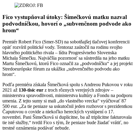
Fico vystupňoval útoky: Šimečkovú matku nazval
podvodníčkou, hovorí o „subvenčnom podvode ako
hrom“
Premiér Robert Fico (Smer-SD) na sobotňajšej tlačovej konferencii
opäť rozvíril politické vody. Tentoraz zaútočil na rodinu svojho
hlavného politického rivala – lídra Progresívneho Slovenska
Michala Šimečku. Najväčšia pozornosť sa sústredila na jeho matku
Martu Šimečkovú, ktorú Fico označil za „podvodníčku“ a jej projekt
Stredoeurópske fórum za ukážku „subvenčného podvodu ako
hrom“.
Podľa premiéra získala Šimečková spolu s Andreou Pukovou v roku
2021 až
130-tisíc eur
z troch rôznych verejných zdrojov –
ministerstva spravodlivosti, ministerstva kultúry a Fondu na podporu
umenia. Z tejto sumy si mali „do vlastného vrecka“ vyúčtovať 87
500 eur. „Za tie peniaze sa uskutočnil jeden rozhovor s prezidentkou
Čaputovou o covide a niekoľko hereckých vystúpení o 17.
novembri. Pani Šimečková si duplicitne, ba až triplicitne fakturovala
tie isté služby,“ tvrdil Fico s tým, že peniaze bude žiadať vrátiť, no
trestné oznámenia podávať nebude.