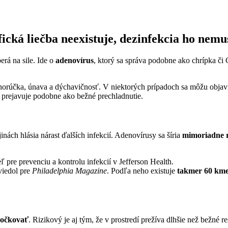
ická liečba neexistuje, dezinfekcia ho nemu
erá na sile. Ide o
adenovírus
, ktorý sa správa podobne ako chrípka č
á horúčka, únava a dýchavičnosť. V niektorých prípadoch sa môžu objavi
 prejavuje podobne ako bežné prechladnutie.
nách hlásia nárast ďalších infekcií. Adenovírusy sa šíria
mimoriadne 
eľ pre prevenciu a kontrolu infekcií v Jefferson Health.
uviedol pre
Philadelphia Magazine
. Podľa neho existuje
takmer 60 kme
aočkovať
. Rizikový je aj tým, že v prostredí prežíva dlhšie než bežné r