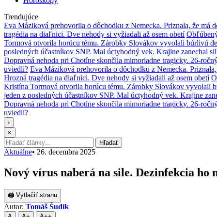
Horoskopy
Trendujúce
Eva Máziková prehovorila o dôchodku z Nemecka. Priznala, že má do
tragédia na diaľnici. Dve nehody si vyžiadali až osem obetí
Obľúbený 
Tormová otvorila horúcu tému. Zárobky Slovákov vyvolali búrlivú de
posledných účastníkov SNP. Mal úctyhodný vek. Krajine zanechal si
Dopravná nehoda pri Chotíne skončila mimoriadne tragicky. 26-ročn
uviedli?
Eva Máziková prehovorila o dôchodku z Nemecka. Priznala, 
Hrozná tragédia na diaľnici. Dve nehody si vyžiadali až osem obetí
O
Kristína Tormová otvorila horúcu tému. Zárobky Slovákov vyvolali b
jeden z posledných účastníkov SNP. Mal úctyhodný vek. Krajine zane
Dopravná nehoda pri Chotíne skončila mimoriadne tragicky. 26-ročn
uviedli?
›
×
Hľadať:
Hľadať
Aktuálne
•
26. decembra 2025
Nový vírus naberá na sile. Dezinfekcia h
🖨 Vytlačiť stranu
Autor:
Tomáš Šudík
A
A+
A++