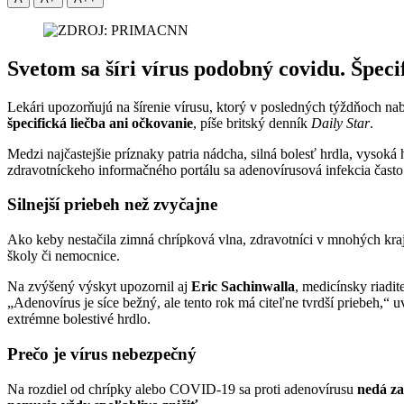
Svetom sa šíri vírus podobný covidu. Špecif
Lekári upozorňujú na šírenie vírusu, ktorý v posledných týždňoch nab
špecifická liečba ani očkovanie
, píše britský denník
Daily Star
.
Medzi najčastejšie príznaky patria nádcha, silná bolesť hrdla, vysok
zdravotníckeho informačného portálu sa adenovírusová infekcia často
Silnejší priebeh než zvyčajne
Ako keby nestačila zimná chrípková vlna, zdravotníci v mnohých kraji
školy či nemocnice.
Na zvýšený výskyt upozornil aj
Eric Sachinwalla
, medicínsky riadit
„Adenovírus je síce bežný, ale tento rok má citeľne tvrdší priebeh,“ 
extrémne bolestivé hrdlo.
Prečo je vírus nebezpečný
Na rozdiel od chrípky alebo COVID-19 sa proti adenovírusu
nedá z