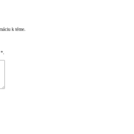
rmáciu k téme.
é
*
.