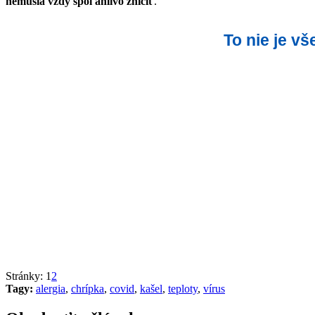
nemusia vždy spoľahlivo zničiť
.
To nie je v
Stránky:
1
2
Tagy:
alergia
,
chrípka
,
covid
,
kašel
,
teploty
,
vírus