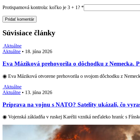
Protispamová kontrola: koľko je 3 + 1?
*
Súvisiace články
Aktuálne
Aktuálne
•
18. júna 2026
Eva Máziková prehovorila o dôchodku z Nemecka. Pri
◉ Eva Máziková otvorene prehovorila o svojom dôchodku z Nemeck
Aktuálne
Aktuálne
•
13. júna 2026
Príprava na vojnu s NATO? Satelity ukázali, čo vyras
◉ Vojenská základňa v ruskej Karélii vzniká neďaleko hraníc s Fíns