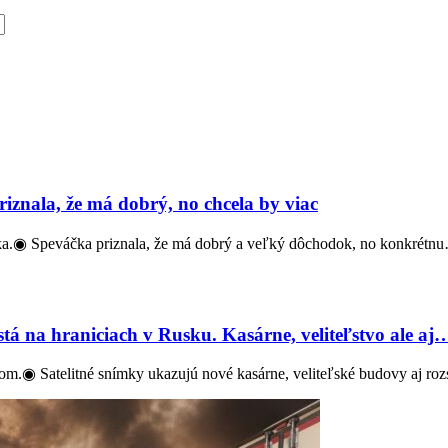
znala, že má dobrý, no chcela by viac
a.◉ Speváčka priznala, že má dobrý a veľký dôchodok, no konkrétn
tá na hraniciach v Rusku. Kasárne, veliteľstvo ale aj
kom.◉ Satelitné snímky ukazujú nové kasárne, veliteľské budovy aj ro