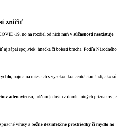
sí zničiť
i COVID-19, no na rozdiel od nich
naň v súčasnosti neexistuje
ť aj zápal spojiviek, hnačka či bolesti brucha. Podľa Národného
rýchlo
, najmä na miestach s vysokou koncentráciou ľudí, ako sú
ňov adenovírusu
, pričom jedným z dominantných príznakov je
espiračné vírusy a
bežné dezinfekčné prostriedky či mydlo ho