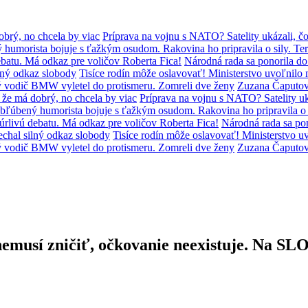
brý, no chcela by viac
Príprava na vojnu s NATO? Satelity ukázali, čo
humorista bojuje s ťažkým osudom. Rakovina ho pripravila o sily. Ter
batu. Má odkaz pre voličov Roberta Fica!
Národná rada sa ponorila d
lný odkaz slobody
Tisíce rodín môže oslavovať! Ministerstvo uvoľni
ý vodič BMW vyletel do protismeru. Zomreli dve ženy
Zuzana Čaputov
že má dobrý, no chcela by viac
Príprava na vojnu s NATO? Satelity uká
bľúbený humorista bojuje s ťažkým osudom. Rakovina ho pripravila o s
úrlivú debatu. Má odkaz pre voličov Roberta Fica!
Národná rada sa po
chal silný odkaz slobody
Tisíce rodín môže oslavovať! Ministerstvo
ý vodič BMW vyletel do protismeru. Zomreli dve ženy
Zuzana Čaputov
o nemusí zničiť, očkovanie neexistuje. Na