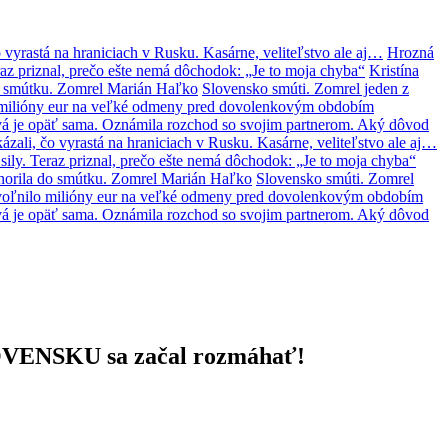
 vyrastá na hraniciach v Rusku. Kasárne, veliteľstvo ale aj…
Hrozná
az priznal, prečo ešte nemá dôchodok: „Je to moja chyba“
Kristína
o smútku. Zomrel Marián Haľko
Slovensko smúti. Zomrel jeden z
lo milióny eur na veľké odmeny pred dovolenkovým obdobím
á je opäť sama. Oznámila rozchod so svojim partnerom. Aký dôvod
zali, čo vyrastá na hraniciach v Rusku. Kasárne, veliteľstvo ale aj…
ily. Teraz priznal, prečo ešte nemá dôchodok: „Je to moja chyba“
norila do smútku. Zomrel Marián Haľko
Slovensko smúti. Zomrel
 uvoľnilo milióny eur na veľké odmeny pred dovolenkovým obdobím
á je opäť sama. Oznámila rozchod so svojim partnerom. Aký dôvod
 SLOVENSKU sa začal rozmáhať!