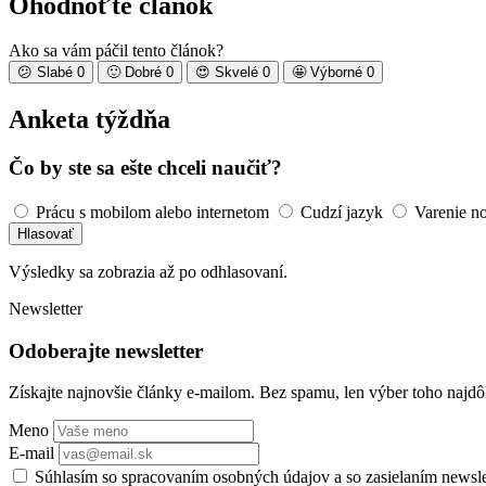
Ohodnoťte článok
Ako sa vám páčil tento článok?
😕
Slabé
0
🙂
Dobré
0
😍
Skvelé
0
🤩
Výborné
0
Anketa týždňa
Čo by ste sa ešte chceli naučiť?
Prácu s mobilom alebo internetom
Cudzí jazyk
Varenie n
Hlasovať
Výsledky sa zobrazia až po odhlasovaní.
Newsletter
Odoberajte newsletter
Získajte najnovšie články e-mailom. Bez spamu, len výber toho najdôl
Meno
E-mail
Súhlasím so spracovaním osobných údajov a so zasielaním newsl