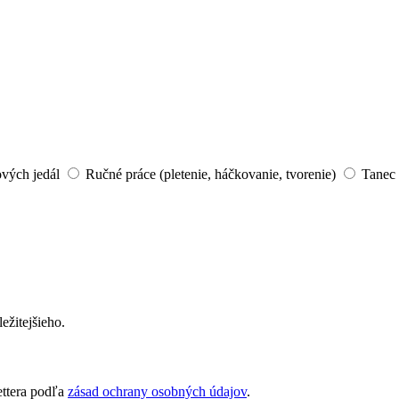
ových jedál
Ručné práce (pletenie, háčkovanie, tvorenie)
Tanec 
ežitejšieho.
ettera podľa
zásad ochrany osobných údajov
.