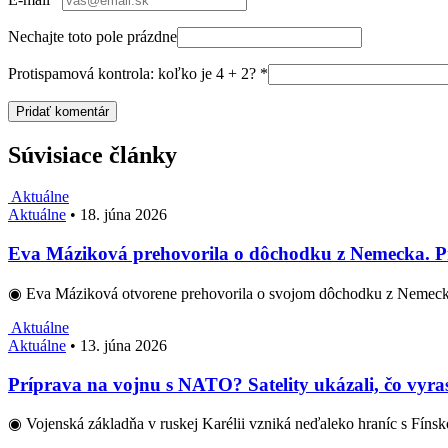
Nechajte toto pole prázdne
Protispamová kontrola: koľko je 4 + 2?
*
Súvisiace články
Aktuálne
Aktuálne
•
18. júna 2026
Eva Máziková prehovorila o dôchodku z Nemecka. Pri
◉ Eva Máziková otvorene prehovorila o svojom dôchodku z Nemeck
Aktuálne
Aktuálne
•
13. júna 2026
Príprava na vojnu s NATO? Satelity ukázali, čo vyras
◉ Vojenská základňa v ruskej Karélii vzniká neďaleko hraníc s Fíns