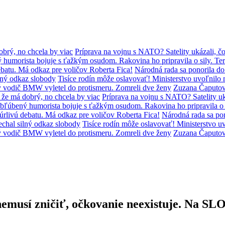
brý, no chcela by viac
Príprava na vojnu s NATO? Satelity ukázali, čo
humorista bojuje s ťažkým osudom. Rakovina ho pripravila o sily. Ter
batu. Má odkaz pre voličov Roberta Fica!
Národná rada sa ponorila d
lný odkaz slobody
Tisíce rodín môže oslavovať! Ministerstvo uvoľni
ý vodič BMW vyletel do protismeru. Zomreli dve ženy
Zuzana Čaputov
že má dobrý, no chcela by viac
Príprava na vojnu s NATO? Satelity uká
bľúbený humorista bojuje s ťažkým osudom. Rakovina ho pripravila o s
úrlivú debatu. Má odkaz pre voličov Roberta Fica!
Národná rada sa po
chal silný odkaz slobody
Tisíce rodín môže oslavovať! Ministerstvo
ý vodič BMW vyletel do protismeru. Zomreli dve ženy
Zuzana Čaputov
o nemusí zničiť, očkovanie neexistuje. Na