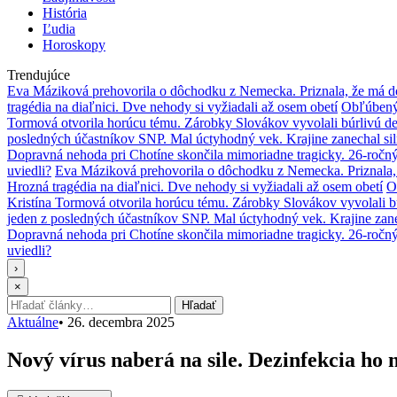
História
Ľudia
Horoskopy
Trendujúce
Eva Máziková prehovorila o dôchodku z Nemecka. Priznala, že má do
tragédia na diaľnici. Dve nehody si vyžiadali až osem obetí
Obľúbený 
Tormová otvorila horúcu tému. Zárobky Slovákov vyvolali búrlivú de
posledných účastníkov SNP. Mal úctyhodný vek. Krajine zanechal si
Dopravná nehoda pri Chotíne skončila mimoriadne tragicky. 26-ročn
uviedli?
Eva Máziková prehovorila o dôchodku z Nemecka. Priznala, 
Hrozná tragédia na diaľnici. Dve nehody si vyžiadali až osem obetí
O
Kristína Tormová otvorila horúcu tému. Zárobky Slovákov vyvolali b
jeden z posledných účastníkov SNP. Mal úctyhodný vek. Krajine zane
Dopravná nehoda pri Chotíne skončila mimoriadne tragicky. 26-ročn
uviedli?
›
×
Hľadať:
Hľadať
Aktuálne
•
26. decembra 2025
Nový vírus naberá na sile. Dezinfekcia h