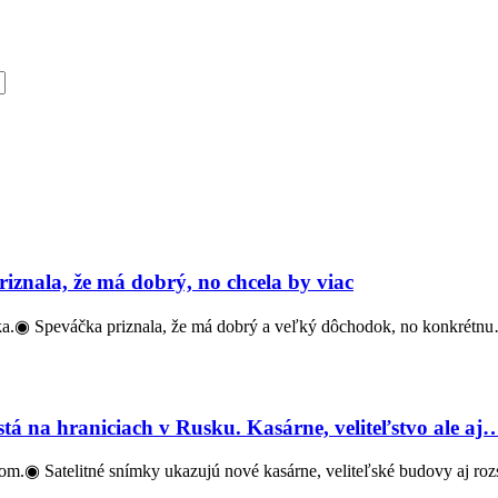
znala, že má dobrý, no chcela by viac
a.◉ Speváčka priznala, že má dobrý a veľký dôchodok, no konkrétn
tá na hraniciach v Rusku. Kasárne, veliteľstvo ale aj
kom.◉ Satelitné snímky ukazujú nové kasárne, veliteľské budovy aj ro