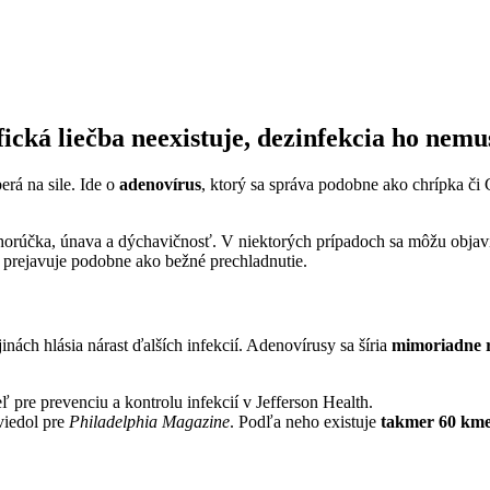
ická liečba neexistuje, dezinfekcia ho nemu
erá na sile. Ide o
adenovírus
, ktorý sa správa podobne ako chrípka č
á horúčka, únava a dýchavičnosť. V niektorých prípadoch sa môžu objavi
 prejavuje podobne ako bežné prechladnutie.
nách hlásia nárast ďalších infekcií. Adenovírusy sa šíria
mimoriadne 
eľ pre prevenciu a kontrolu infekcií v Jefferson Health.
uviedol pre
Philadelphia Magazine
. Podľa neho existuje
takmer 60 kme