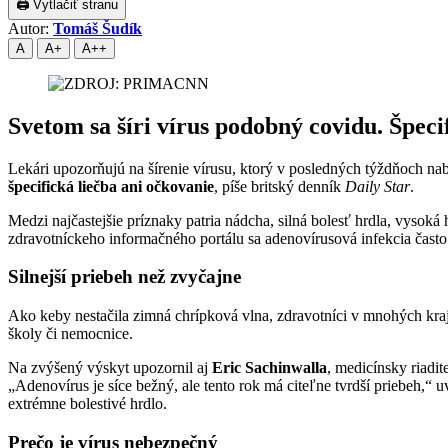
🖨 Vytlačiť stranu
Autor:
Tomáš Šudík
A
A+
A++
Svetom sa šíri vírus podobný covidu. Špecif
Lekári upozorňujú na šírenie vírusu, ktorý v posledných týždňoch nab
špecifická liečba ani očkovanie
, píše britský denník
Daily Star
.
Medzi najčastejšie príznaky patria nádcha, silná bolesť hrdla, vysok
zdravotníckeho informačného portálu sa adenovírusová infekcia často
Silnejší priebeh než zvyčajne
Ako keby nestačila zimná chrípková vlna, zdravotníci v mnohých kraji
školy či nemocnice.
Na zvýšený výskyt upozornil aj
Eric Sachinwalla
, medicínsky riadit
„Adenovírus je síce bežný, ale tento rok má citeľne tvrdší priebeh,“ 
extrémne bolestivé hrdlo.
Prečo je vírus nebezpečný