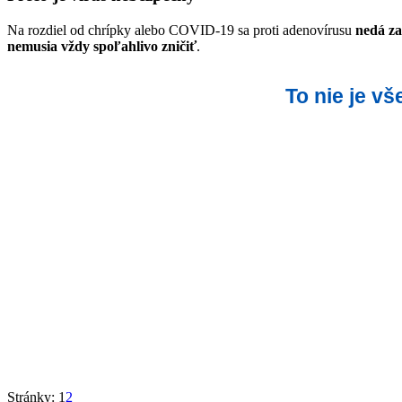
Na rozdiel od chrípky alebo COVID-19 sa proti adenovírusu
nedá z
nemusia vždy spoľahlivo zničiť
.
To nie je v
Stránky:
1
2