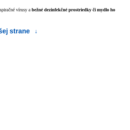
espiračné vírusy a
bežné dezinfekčné prostriedky či mydlo ho
šej strane
↓