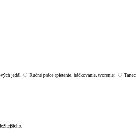
ových jedál
Ručné práce (pletenie, háčkovanie, tvorenie)
Tanec 
ežitejšieho.