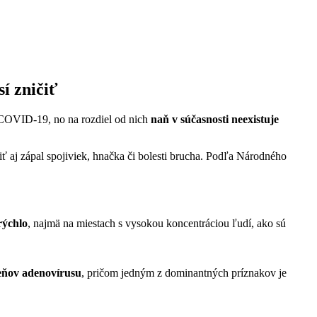
sí zničiť
i COVID-19, no na rozdiel od nich
naň v súčasnosti neexistuje
ť aj zápal spojiviek, hnačka či bolesti brucha. Podľa Národného
rýchlo
, najmä na miestach s vysokou koncentráciou ľudí, ako sú
ňov adenovírusu
, pričom jedným z dominantných príznakov je