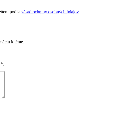
ettera podľa
zásad ochrany osobných údajov
.
rmáciu k téme.
é
*
.