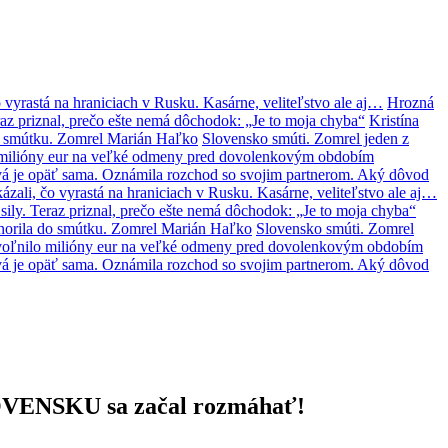
 vyrastá na hraniciach v Rusku. Kasárne, veliteľstvo ale aj…
Hrozná
az priznal, prečo ešte nemá dôchodok: „Je to moja chyba“
Kristína
o smútku. Zomrel Marián Haľko
Slovensko smúti. Zomrel jeden z
lo milióny eur na veľké odmeny pred dovolenkovým obdobím
á je opäť sama. Oznámila rozchod so svojim partnerom. Aký dôvod
zali, čo vyrastá na hraniciach v Rusku. Kasárne, veliteľstvo ale aj…
ily. Teraz priznal, prečo ešte nemá dôchodok: „Je to moja chyba“
norila do smútku. Zomrel Marián Haľko
Slovensko smúti. Zomrel
 uvoľnilo milióny eur na veľké odmeny pred dovolenkovým obdobím
á je opäť sama. Oznámila rozchod so svojim partnerom. Aký dôvod
 SLOVENSKU sa začal rozmáhať!