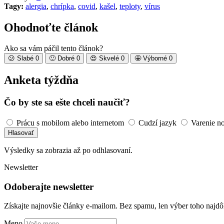
Tagy:
alergia
,
chrípka
,
covid
,
kašel
,
teploty
,
vírus
Ohodnoťte článok
Ako sa vám páčil tento článok?
😕
Slabé
0
🙂
Dobré
0
😍
Skvelé
0
🤩
Výborné
0
Anketa týždňa
Čo by ste sa ešte chceli naučiť?
Prácu s mobilom alebo internetom
Cudzí jazyk
Varenie n
Hlasovať
Výsledky sa zobrazia až po odhlasovaní.
Newsletter
Odoberajte newsletter
Získajte najnovšie články e-mailom. Bez spamu, len výber toho najdôl
Meno